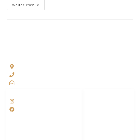
Weiterlesen
KONTAKT
Friedensstr. 13, Schorndorf
07181 9378277
kontakt@raphaela-walkenbach.de
SOCIAL MEDIA
LINKS
Home
Instagram
Paartherapie
Facebook
Sexualberatung
Coaching
Über mich
FAQ